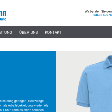
Wir beraten Sie ger
03682 40078
ISTUNG
ÜBER UNS
KONTAKT
bekleidung getragen. Heutzutage
en als Arbeitsbekleidung wieder. Als
 T-Shirt kann es einen seriösen