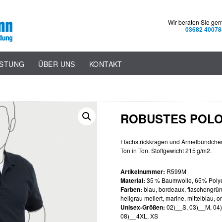
Wir beraten Sie ger
03682 40078
ISTUNG
ÜBER UNS
KONTAKT
ROBUSTES POLO
Flachstrickkragen und Ärmelbündchen
Ton in Ton. Stoffgewicht 215 g/m2.
Artikelnummer:
R599M
Material:
35 % Baumwolle, 65% Polye
Farben:
blau, bordeaux, flaschengrün, 
hellgrau meliert, marine, mittelblau, o
Unisex-Größen:
02)__S, 03)__M, 04)
08)__4XL, XS