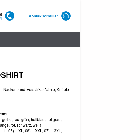
n!
Kontaktformular
4
SHIRT
, Nackenband, ­verstärkte Nähte, Knöpfe
ster
gelb, grau, grün, hellblau, hellgrau,
range, rot, schwarz, weiß
__L, 05)__XL, 06)__XXL, 07)__3XL,