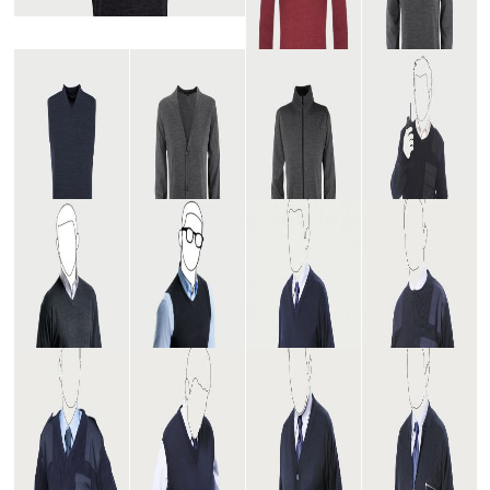
DAME
DAME
N
N
STRIC
STRIC
KJACK
KJACK
E
E
DAME
HERRE
N V-
N
NECK
PULLO
STRIC
VER
KPULL
OVER
HERRE
HERRE
HERRE
NATO
N
N
N
SWEAT
PULLU
STRIC
STRIC
ER |
NDER
KJACK
KJACK
B310
E
E
V-
V-