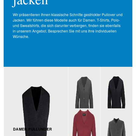
Wir präsentieren Ihnen klassische Schnitte gestrickter Pullover und
­Jacken. Wir führen diese Modelle auch für Damen. T-Shirts, Polo-
und Sweat­shirts, die sich darunter verbergen, finden sie ebenfalls
in unserem Angebot. ­Besprechen Sie mit uns Ihre individuellen
Wünsche.
DAMEN PULLUNDER