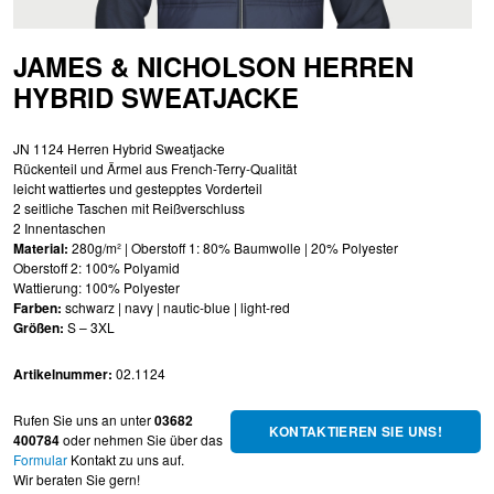
JAMES & NICHOLSON HERREN
HYBRID SWEATJACKE
JN 1124 Herren Hybrid Sweatjacke
Rückenteil und Ärmel aus French-Terry-Qualität
leicht wattiertes und gestepptes Vorderteil
2 seitliche Taschen mit Reißverschluss
2 Innentaschen
Material:
280g/m² | Oberstoff 1: 80% Baumwolle | 20% Polyester
Oberstoff 2: 100% Polyamid
Wattierung: 100% Polyester
Farben:
schwarz | navy | nautic-blue | light-red
Größen:
S – 3XL
Artikelnummer:
02.1124
Rufen Sie uns an unter
03682
KONTAKTIEREN SIE UNS!
400784
oder nehmen Sie über das
Formular
Kontakt zu uns auf.
Wir beraten Sie gern!