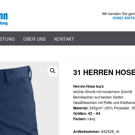
Wir beraten Sie ger
03682 40078
ISTUNG
ÜBER UNS
KONTAKT
31 HERREN HOS
Herren Hose kurz
leichte Shorts mit modernem Schnitt
Beintaschen auf beiden Seiten
Gesäßtaschen mit Patte und Klettvers
Material:
245g/m² | 65% Polyester, 
Größen: 42 – 64
Farben:
navy
Artikelnummer:
642528_rb