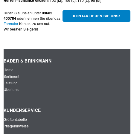
Herren - schlanke Größen:
102 (M), 106 (L), 110 (L), 98 (M)
Rufen Sie uns an unter
03682
KONTAKTIEREN SIE UNS!
400784
oder nehmen Sie über das
Formular
Kontakt zu uns auf.
Wir beraten Sie gern!
BADER & BRINKMANN
Home
Sortiment
Leistung
Über uns
KUNDENSERVICE
Größentabelle
Pflegehinweise