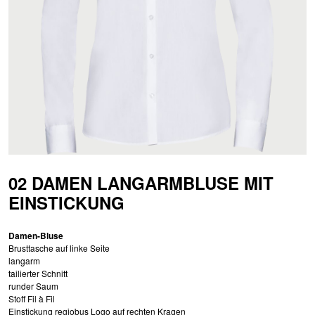
02 DAMEN LANGARMBLUSE MIT
EINSTICKUNG
Damen-Bluse
Brusttasche auf linke Seite
langarm
tailierter Schnitt
runder Saum
Stoff Fil à Fil
Einstickung regiobus Logo auf rechten Kragen