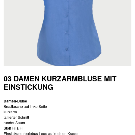
03 DAMEN KURZARMBLUSE MIT
EINSTICKUNG
Damen-Bluse
Brusttasche auf linke Seite
kurzarm
tailierter Schnitt
runder Saum
Stoff Fil à Fil
Einstickung regiobus Logo auf rechten Kragen