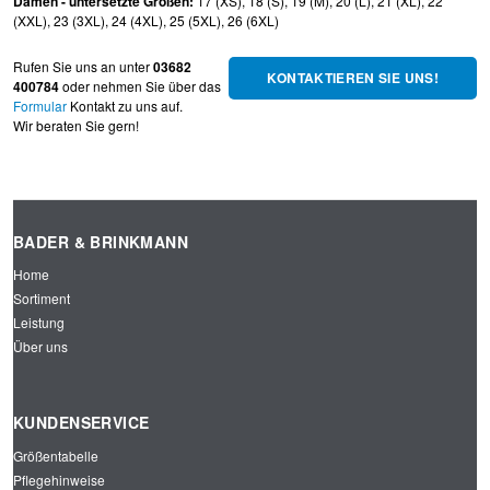
Damen - untersetzte Größen:
17 (XS), 18 (S), 19 (M), 20 (L), 21 (XL), 22
(XXL), 23 (3XL), 24 (4XL), 25 (5XL), 26 (6XL)
Rufen Sie uns an unter
03682
KONTAKTIEREN SIE UNS!
400784
oder nehmen Sie über das
Formular
Kontakt zu uns auf.
Wir beraten Sie gern!
BADER & BRINKMANN
Home
Sortiment
Leistung
Über uns
KUNDENSERVICE
Größentabelle
Pflegehinweise