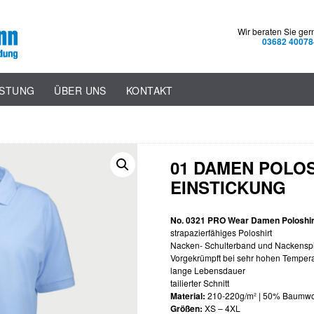
Wir beraten Sie ger
03682 40078
ISTUNG
ÜBER UNS
KONTAKT
01 DAMEN POLOS
EINSTICKUNG
No. 0321 PRO Wear Damen Poloshir
strapazierfähiges Poloshirt
Nacken- Schulterband und Nackensp
Vorgekrümpft bei sehr hohen Temper
lange Lebensdauer
tailierter Schnitt
Material:
210-220g/m² | 50% Baumwol
Größen:
XS – 4XL