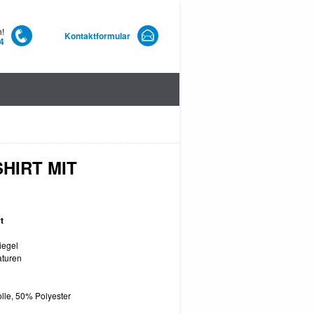
n!
Kontaktformular
4
HIRT MIT
t
iegel
aturen
le, 50% Polyester