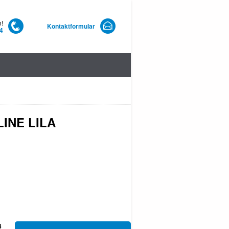
n!
Kontaktformular
4
INE LILA
4