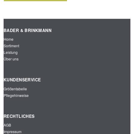
KONT
RAST-
WARN
BADER & BRINKMANN
SCHU
TZ-
Home
JACK
Sortiment
E
Leistung
ROT/
MARI
Über uns
NE
KUNDENSERVICE
Größentabelle
Pflegehinweise
RECHTLICHES
AGB
Impressum