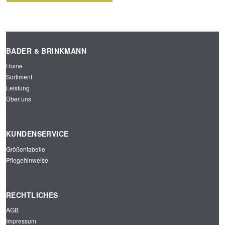
KONT
RAST-
WARN
BADER & BRINKMANN
SCHU
TZ-
Home
JACK
Sortiment
E
Leistung
ROT/
MARI
Über uns
NE
KUNDENSERVICE
Größentabelle
Pflegehinweise
RECHTLICHES
AGB
Impressum