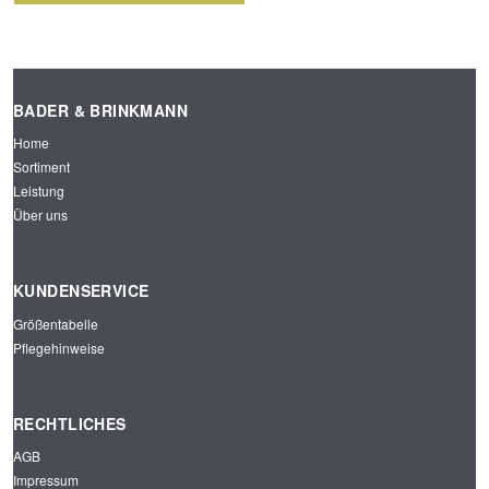
KRAW
TUCH
ATTE
GEWE
SLIM
BT
BADER & BRINKMANN
LINE
GEST
PAISL
REIFT
Home
EY
DUNK
Sortiment
DUNK
ELBL
Leistung
ELBL
AU
AU
Über uns
KUNDENSERVICE
Größentabelle
Pflegehinweise
RECHTLICHES
AGB
Impressum