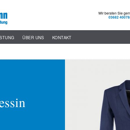
Wir beraten Sie ger
03682 40078
ISTUNG
ÜBER UNS
KONTAKT
essin